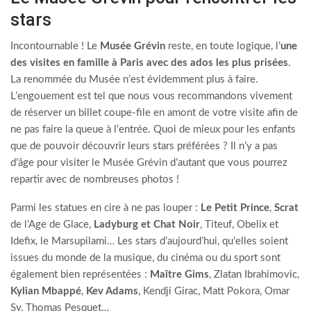
stars
Incontournable ! Le
Musée Grévin
reste, en toute logique, l’
une
des visites en famille à Paris avec des ados les plus prisées
.
La renommée du Musée n’est évidemment plus à faire.
L’engouement est tel que nous vous recommandons vivement
de réserver un billet coupe-file en amont de votre visite afin de
ne pas faire la queue à l’entrée. Quoi de mieux pour les enfants
que de pouvoir découvrir leurs stars préférées ? Il n’y a pas
d’âge pour visiter le Musée Grévin d’autant que vous pourrez
repartir avec de nombreuses photos !
Parmi les statues en cire à ne pas louper :
Le Petit Prince
,
Scrat
de l’Age de Glace,
Ladyburg et Chat Noir
, Titeuf, Obelix et
Idefix, le Marsupilami… Les stars d’aujourd’hui, qu’elles soient
issues du monde de la musique, du cinéma ou du sport sont
également bien représentées :
Maître Gims
, Zlatan Ibrahimovic,
Kylian Mbappé
,
Kev Adams
, Kendji Girac, Matt Pokora, Omar
Sy, Thomas Pesquet…