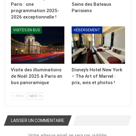
Paris : une
Seine des Bateaux
programmation 2025-
Parisiens
2026 exceptionnelle !
VISITES EN BUS
HÉBERGEMENT
Visite des illuminations
Disney’s Hotel New York
de Noël 2025 à Paris en
– The Art of Marvel :
bus panoramique
prix, avis et photos !
PREV
NEXT
LAISSER UN COMMENTAIRE
Votre adresse email ne sera pas publiée.